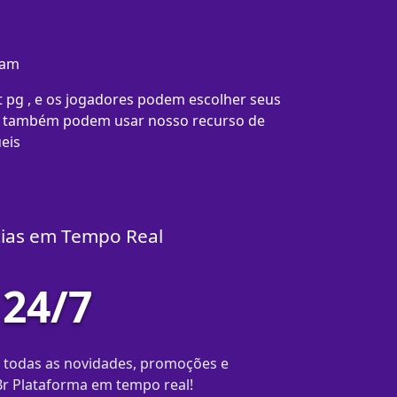
ram
t pg , e os jogadores podem escolher seus
res também podem usar nosso recurso de
eis
cias em Tempo Real
24/7
e todas as novidades, promoções e
Br Plataforma em tempo real!