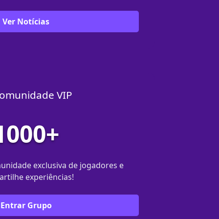
Ver Notícias
Comunidade VIP
1000+
unidade exclusiva de jogadores e
rtilhe experiências!
Entrar Grupo