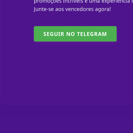
promoções incríveis e uma experiência d
Junte-se aos vencedores agora!
SEGUIR NO TELEGRAM