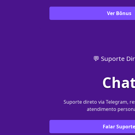
Ver Bônus
💬 Suporte Di
Cha
Suporte direto via Telegram, r
atendimento persona
Falar Suport