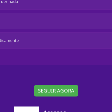
erder nada
a
aticamente
SEGUIR AGORA