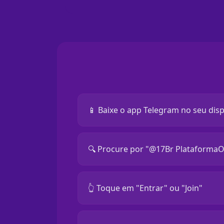
📱 Baixe o app Telegram no seu disp
🔍 Procure por "@17Br PlataformaOf
👆 Toque em "Entrar" ou "Join"