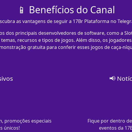
📱 Benefícios do Canal
scubra as vantagens de seguir a 17Br Plataforma no Teleg
s dos principais desenvolvedores de software, como a Slo
e temas, recursos e tipos de jogos. Além disso, os jogado
monstração gratuita para conferir esses jogos de caça-níqu
sivos
📢 Notí
m, promoções especiais
Fique por dentro d
s únicos!
eventos da 17