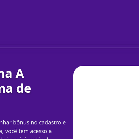
ma A
ma de
anhar bônus no cadastro e
, você tem acesso a