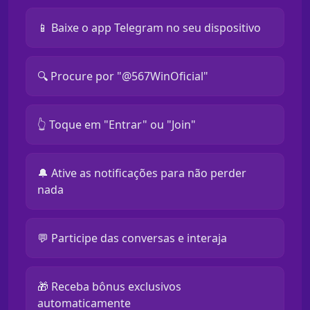
📱 Baixe o app Telegram no seu dispositivo
🔍 Procure por "@567WinOficial"
👆 Toque em "Entrar" ou "Join"
🔔 Ative as notificações para não perder
nada
💬 Participe das conversas e interaja
🎁 Receba bônus exclusivos
automaticamente