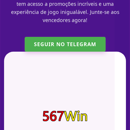
tem acesso a promoções incríveis e uma
experiência de jogo inigualável. Junte-se aos
vencedores agora!
SEGUIR NO TELEGRAM