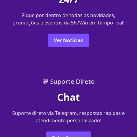
Fique por dentro de todas as novidades,
promoções e eventos da 567Win em tempo real!
Ver Notícias
💬 Suporte Direto
Chat
Suporte direto via Telegram, respostas rápidas e
atendimento personalizado!