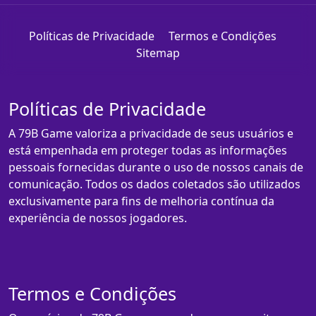
Políticas de Privacidade
Termos e Condições
Sitemap
Políticas de Privacidade
A 79B Game valoriza a privacidade de seus usuários e
está empenhada em proteger todas as informações
pessoais fornecidas durante o uso de nossos canais de
comunicação. Todos os dados coletados são utilizados
exclusivamente para fins de melhoria contínua da
experiência de nossos jogadores.
Termos e Condições