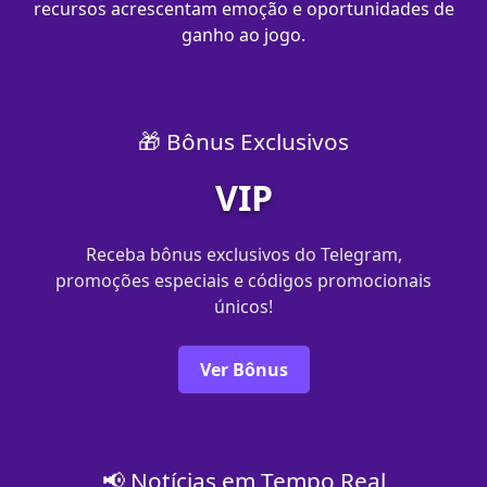
recursos acrescentam emoção e oportunidades de
ganho ao jogo.
🎁 Bônus Exclusivos
VIP
Receba bônus exclusivos do Telegram,
promoções especiais e códigos promocionais
únicos!
Ver Bônus
📢 Notícias em Tempo Real