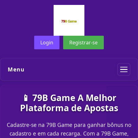
Login
Registrar-se
Menu
📱 79B Game A Melhor
Plataforma de Apostas
Cadastre-se na 79B Game para ganhar bônus no
cadastro e em cada recarga. Com a 79B Game,