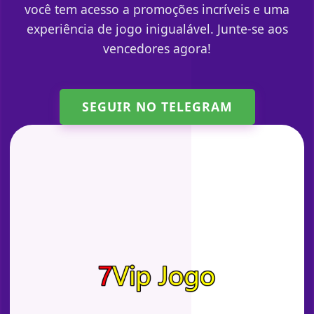
você tem acesso a promoções incríveis e uma
experiência de jogo inigualável. Junte-se aos
vencedores agora!
SEGUIR NO TELEGRAM