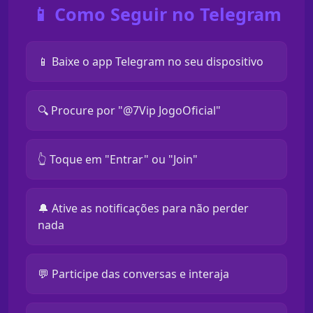
📱 Como Seguir no Telegram
📱 Baixe o app Telegram no seu dispositivo
🔍 Procure por "@7Vip JogoOficial"
👆 Toque em "Entrar" ou "Join"
🔔 Ative as notificações para não perder
nada
💬 Participe das conversas e interaja