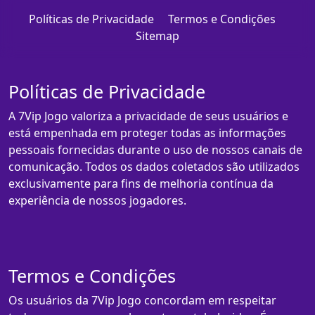
Políticas de Privacidade
Termos e Condições
Sitemap
Políticas de Privacidade
A 7Vip Jogo valoriza a privacidade de seus usuários e
está empenhada em proteger todas as informações
pessoais fornecidas durante o uso de nossos canais de
comunicação. Todos os dados coletados são utilizados
exclusivamente para fins de melhoria contínua da
experiência de nossos jogadores.
Termos e Condições
Os usuários da 7Vip Jogo concordam em respeitar