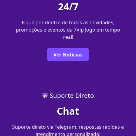
24/7
Fique por dentro de todas as novidades,
promoções e eventos da 7Vip Jogo em tempo
real!
Ver Notícias
💬 Suporte Direto
Chat
Suporte direto via Telegram, respostas rápidas e
atendimento personalizado!