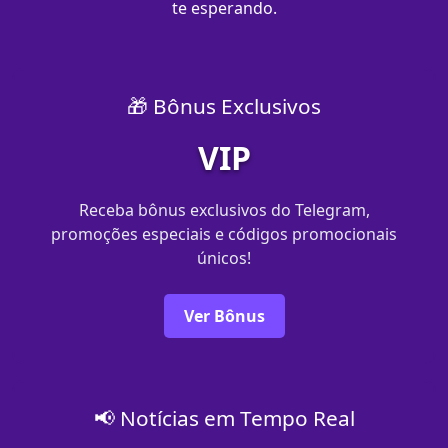
te esperando.
🎁 Bônus Exclusivos
VIP
Receba bônus exclusivos do Telegram,
promoções especiais e códigos promocionais
únicos!
Ver Bônus
📢 Notícias em Tempo Real