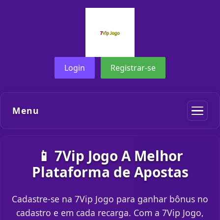
Login
Registrar-se
Menu
📱 7Vip Jogo A Melhor
Plataforma de Apostas
Cadastre-se na 7Vip Jogo para ganhar bônus no
cadastro e em cada recarga. Com a 7Vip Jogo,