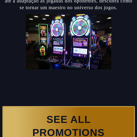
até a adaptação às jogadas dos oponentes, descubra como
se tornar um maestro no universo dos jogos.
SEE ALL
PROMOTIONS