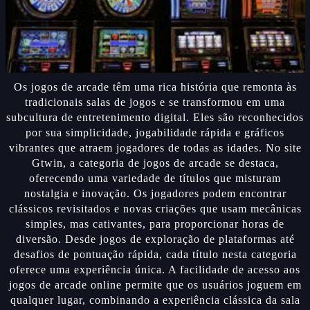
Os jogos de arcade têm uma rica história que remonta às
tradicionais salas de jogos e se transformou em uma
subcultura de entretenimento digital. Eles são reconhecidos
por sua simplicidade, jogabilidade rápida e gráficos
vibrantes que atraem jogadores de todas as idades. No site
Gtwin, a categoria de jogos de arcade se destaca,
oferecendo uma variedade de títulos que misturam
nostalgia e inovação. Os jogadores podem encontrar
clássicos revisitados e novas criações que usam mecânicas
simples, mas cativantes, para proporcionar horas de
diversão. Desde jogos de exploração de plataformas até
desafios de pontuação rápida, cada título nesta categoria
oferece uma experiência única. A facilidade de acesso aos
jogos de arcade online permite que os usuários joguem em
qualquer lugar, combinando a experiência clássica da sala