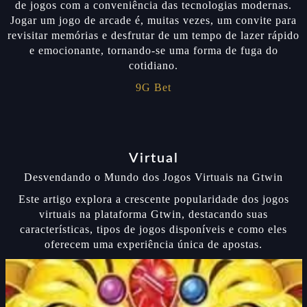
de jogos com a conveniência das tecnologias modernas.
Jogar um jogo de arcade é, muitas vezes, um convite para
revisitar memórias e desfrutar de um tempo de lazer rápido
e emocionante, tornando-se uma forma de fuga do
cotidiano.
9G Bet
Virtual
Desvendando o Mundo dos Jogos Virtuais na Gtwin
Este artigo explora a crescente popularidade dos jogos
virtuais na plataforma Gtwin, destacando suas
características, tipos de jogos disponíveis e como eles
oferecem uma experiência única de apostas.