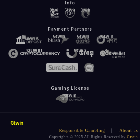
Info
Payment Partners
Gaming License
Responsible Gambling
About us
Copyrights © 2025 All Rights Reserved by
Gtwin