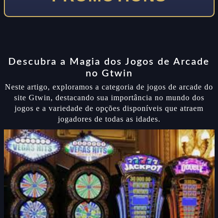
Descubra a Magia dos Jogos de Arcade
no Gtwin
Neste artigo, exploramos a categoria de jogos de arcade do
site Gtwin, destacando sua importância no mundo dos
jogos e a variedade de opções disponíveis que atraem
jogadores de todas as idades.