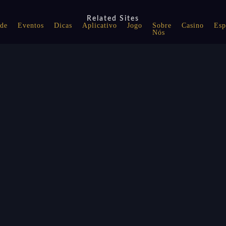
Related Sites
de
Eventos
Dicas
Aplicativo
Jogo
Sobre
Casino
Esp
Nós