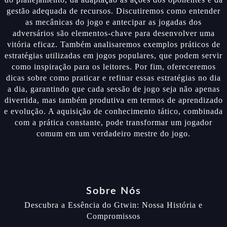
gestão adequada de recursos. Discutiremos como entender
as mecânicas do jogo e antecipar as jogadas dos
adversários são elementos-chave para desenvolver uma
vitória eficaz. Também analisaremos exemplos práticos de
estratégias utilizadas em jogos populares, que podem servir
como inspiração para os leitores. Por fim, ofereceremos
dicas sobre como praticar e refinar essas estratégias no dia
a dia, garantindo que cada sessão de jogo seja não apenas
divertida, mas também produtiva em termos de aprendizado
e evolução. A aquisição de conhecimento tático, combinada
com a prática constante, pode transformar um jogador
comum em um verdadeiro mestre do jogo.
Sobre Nós
Descubra a Essência do Gtwin: Nossa História e
Compromissos