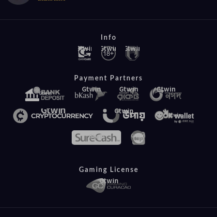
Info
Payment Partners
Gaming License