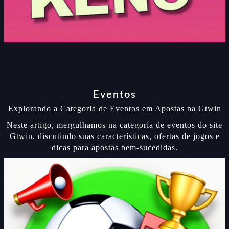
Eventos
Explorando a Categoria de Eventos em Apostas na Gtwin
Neste artigo, mergulhamos na categoria de eventos do site
Gtwin, discutindo suas características, ofertas de jogos e
dicas para apostas bem-sucedidas.